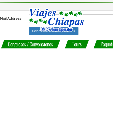
-Mail Address
Send Password Reset Link
Congresos / Convenciones
Tours
Paquet